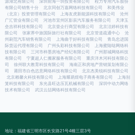
源湖北有限公司
深圳前海一圳投资有限公司
程力专用汽车股份
有限公司销售十分
北京同创万嘉网络科技有限公司
和美伟业
（北京）投资管理有限公司
上海友虎新能源科技有限公司
沧州
广汇管业有限公司
河池市宜州区影辰汽车服务有限公司
天津玉
垒吉祥科技有限公司
北京壹企行商贸有限公司
北京洁婷科技有
限公司
张家界中旅国际旅行社有限公司
北京管道疏通中心
沧
州刷范汽车销售有限公司
上海曲于好科技有限公司
青岛忠进国
际货运代理有限公司
广州头彩科技有限公司
上海蜜陆哒网络科
技有限公司
三河市梓墨房地产经纪有限公司
广州那城网络科技
有限公司
宁夏超人仁搬家服务有限公司
重庆洋木河科技有限公
司
徐州联大教育科技有限公司
海南正和房地产营销策划有限公
司
莆田市白色恣意网络科技有限公司
北京杰美锐科技有限公司
北京赖馨火科技有限公司
上海耀易煜电子商务有限公司
上海别
笼科技有限公司
东光县旺达压瓦机械有限公司
深圳中动力网络
技术有限公司
武汉云喆网络科技有限公司
地址：福建省三明市区长安路21号4幢三层3号