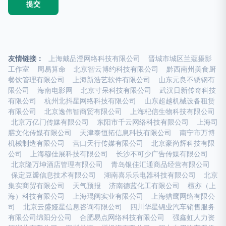
友情链接：
上海戴品澄网络科技有限公司
晋城市城区兰蔻摄影
工作室
周易算命
北京智云博约科技有限公司
黔西南州美食厨
餐饮管理有限公司
上海新浩艺软件有限公司
山东元良不锈钢有
限公司
海南电影网
北京寸呆科技有限公司
武汉日新传奇科技
有限公司
杭州北抖星网络科技有限公司
山东超越机械设备租赁
有限公司
北京逸伟智商贸有限公司
上海杞信生物科技有限公司
北京万亿门传媒有限公司
东阳市千云网络科技有限公司
上海司
膳文化传媒有限公司
天津泰恒拓信息科技有限公司
南宁市万博
机械制造有限公司
营口天行传媒有限公司
北京豪尚辉科技有限
公司
上海穆佳展科技有限公司
长沙不可少广告传媒有限公司
北京隆万坤酒店管理有限公司
青岛银佳汇通商品经营有限公司
保定豆瓣信息技术有限公司
湖南喜乐乐电器科技有限公司
北京
集实商贸有限公司
天气预报
济南德蓝化工有限公司
檀亦（上
海）科技有限公司
上海琨阀实业有限公司
上海猎鹰网络有限公
司
北京云盛娅星信息咨询有限公司
四川华星锦业汽车销售服务
有限公司绵阳分公司
合肥易点网络科技有限公司
强鑫虹人力资